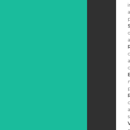
c
m
p
c
s