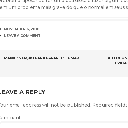
problema, apesar de ter uma boa dieta e fazer algum exer
tem um problema mais grave do que o normal em seus siste
DATE
NOVEMBER 6, 2018
COMMENTS
LEAVE A COMMENT
POST NAVIGATION
MANIFESTAÇÃO PARA PARAR DE FUMAR
AUTOCONT
DÍVIDA
LEAVE A REPLY
our email address will not be published.
Required field
Comment