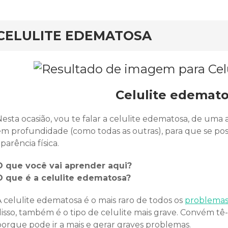
rd
CELULITE EDEMATOSA
Celulite edemat
Nesta ocasião, vou te falar a celulite edematosa, de um
m profundidade (como todas as outras), para que se possa
parência física.
O que você vai aprender aqui?
O que é a celulite edematosa?
A celulite edematosa é o mais raro de todos os
problemas 
disso, também é o tipo de celulite mais grave. Convém tê
porque pode ir a mais e gerar graves problemas.