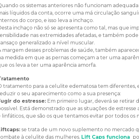
Quando os sistemas anteriores não funcionam adequada
mais líquidos da conta, ocorre uma má circulação sanguín
nternos do corpo, e isso leva a inchaço.
Desta inchaço não só se apresenta como tal, mas que im
sensibilidade nas extremidades afetadas, e também pode
cansaço generalizado a nível muscular.
À margem desses problemas de saúde, também aparecem 
na medida em que as pernas começam a ter uma aparênc
que os leva a ter uma aparência amorfa.
Tratamento
O tratamento para a celulite edematosa tem diferentes, 
reduzir o seu aparecimento como a sua presença:
Fugir do estresse:
Em primeiro lugar, deverá se retirar 
possível. Está demonstrado que as situações de estresse 
 linfáticos, que são os que tentamos evitar por todos os 
Liftcaps:
se trata de um novo suplemento no mercado 
combate à celulite das mulheres.
Lift Caps funciona
po