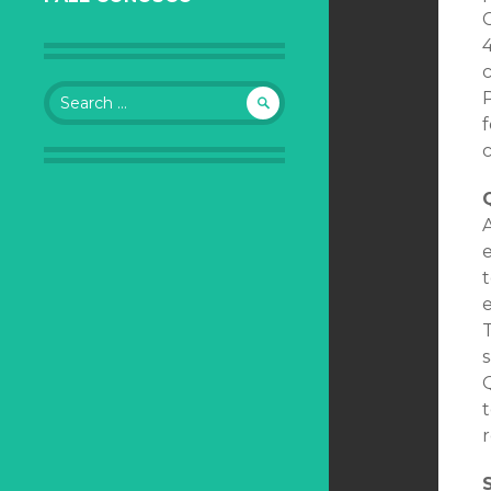
c
Search for:
P
t
r