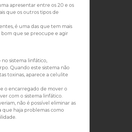
uma apresentar entre os 20 e os
s que os outros tipos de
stentes, é uma das que tem mais
é bom que se preocupe e agir
o sistema linfático,
orpo. Quando este sistema não
as toxinas, aparece a celulite
ue o encarregado de mover o
r com o sistema linfático.
iam, não é possível eliminar as
a a que haja problemas como
ilidade.