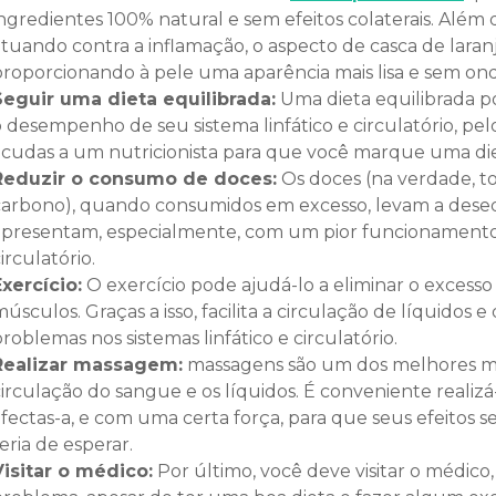
ingredientes 100% natural e sem efeitos colaterais. Além
atuando contra a inflamação, o aspecto de casca de lara
proporcionando à pele uma aparência mais lisa e sem on
Seguir uma dieta equilibrada:
Uma dieta equilibrada 
o desempenho de seu sistema linfático e circulatório, pe
acudas a um nutricionista para que você marque uma diet
Reduzir o consumo de doces:
Os doces (na verdade, to
carbono), quando consumidos em excesso, levam a desequ
apresentam, especialmente, com um pior funcionamento d
irculatório.
Exercício:
O exercício pode ajudá-lo a eliminar o excesso 
úsculos. Graças a isso, facilita a circulação de líquido
roblemas nos sistemas linfático e circulatório.
Realizar massagem:
massagens são um dos melhores mét
irculação do sangue e os líquidos. É conveniente realizá
afectas-a, e com uma certa força, para que seus efeitos 
eria de esperar.
Visitar o médico:
Por último, você deve visitar o médico