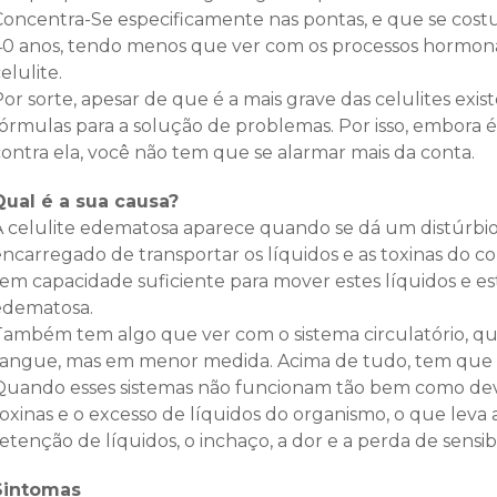
Concentra-Se especificamente nas pontas, e que se cost
40 anos, tendo menos que ver com os processos hormonai
elulite.
or sorte, apesar de que é a mais grave das celulites exi
fórmulas para a solução de problemas. Por isso, embora 
contra ela, você não tem que se alarmar mais da conta.
Qual é a sua causa?
A celulite edematosa aparece quando se dá um distúrbio n
encarregado de transportar os líquidos e as toxinas do c
em capacidade suficiente para mover estes líquidos e est
edematosa.
Também tem algo que ver com o sistema circulatório, q
sangue, mas em menor medida. Acima de tudo, tem que ve
Quando esses sistemas não funcionam tão bem como dever
toxinas e o excesso de líquidos do organismo, o que lev
etenção de líquidos, o inchaço, a dor e a perda de sensib
Sintomas