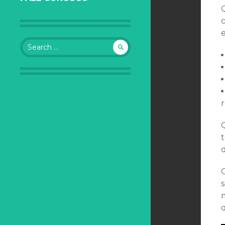
Search for:
r
s
q