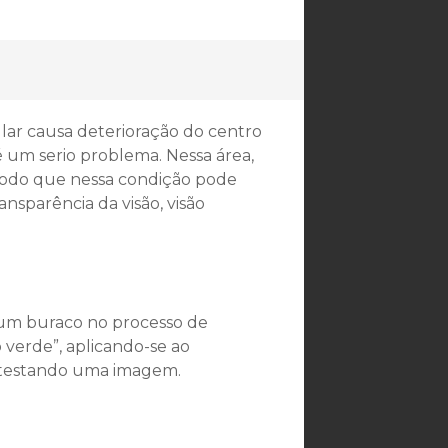
ar causa deterioração do centro
é um serio problema. Nessa área,
 modo que nessa condição pode
ansparência da visão, visão
um buraco no processo de
o verde”, aplicando-se ao
a testando uma imagem.