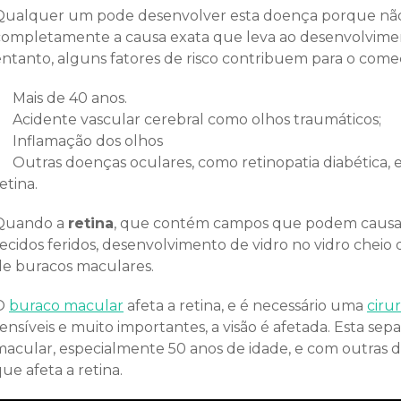
Qualquer um pode desenvolver esta doença porque nã
completamente a causa exata que leva ao desenvolvime
entanto, alguns fatores de risco contribuem para o come
Mais de 40 anos.
Acidente vascular cerebral como olhos traumáticos;
Inflamação dos olhos
Outras doenças oculares, como retinopatia diabética
etina.
Quando a
retina
, que contém campos que podem causar e
tecidos feridos, desenvolvimento de vidro no vidro chei
de buracos maculares.
O
buraco macular
afeta a retina, e é necessário uma
ciru
ensíveis e muito importantes, a visão é afetada. Esta se
macular, especialmente 50 anos de idade, e com outras 
ue afeta a retina.