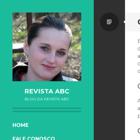
Standa
d
c
o
REVISTA ABC
BLOG DA REVISTA ABC
a
SKIP TO CONTENT
HOME
FALE CONOSCO