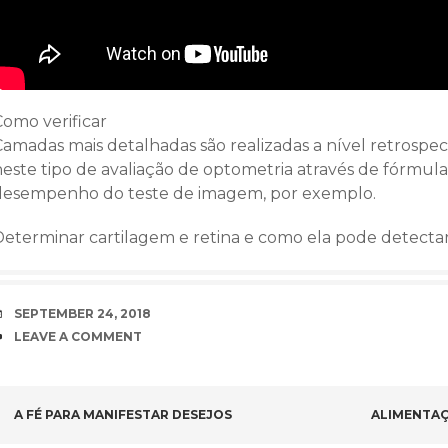
Como verificar
Camadas mais detalhadas são realizadas a nível retrospec
neste tipo de avaliação de optometria através de fórmula
desempenho do teste de imagem, por exemplo.
Determinar cartilagem e retina e como ela pode detecta
DATE
SEPTEMBER 24, 2018
COMMENTS
LEAVE A COMMENT
POST NAVIGATION
A FÉ PARA MANIFESTAR DESEJOS
ALIMENTAÇ