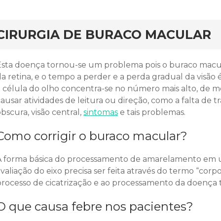
rd
CIRURGIA DE BURACO MACULAR
Esta doença tornou-se um problema pois o buraco macul
a retina, e o tempo a perder e a perda gradual da visão 
a célula do olho concentra-se no número mais alto, de
ausar atividades de leitura ou direção, como a falta de tr
bscura, visão central,
sintomas
e tais problemas.
Como corrigir o buraco macular?
A forma básica do processamento de amarelamento em 
valiação do eixo precisa ser feita através do termo “corp
processo de cicatrização e ao processamento da doenç
O que causa febre nos pacientes?