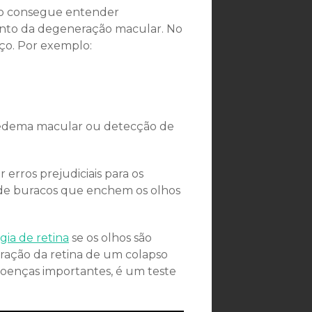
o consegue entender
nto da degeneração macular. No
ço. Por exemplo:
, edema macular ou detecção de
rros prejudiciais para os
o de buracos que enchem os olhos
rgia de retina
se os olhos são
paração da retina de um colapso
doenças importantes, é um teste