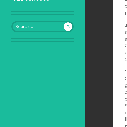
Search for:
3
a
O