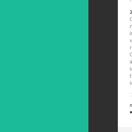
v
Q
s