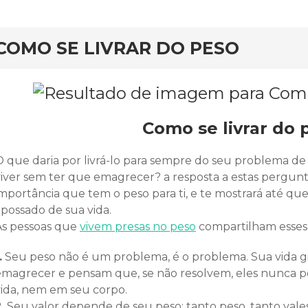
rd
COMO SE LIVRAR DO PESO
Como se livrar do 
 que daria por livrá-lo para sempre do seu problema de pe
viver sem ter que emagrecer? a resposta a estas pergunt
importância que tem o peso para ti, e te mostrará até qu
apossado de sua vida.
As pessoas que
vivem presas no peso
compartilham esses 
.
Seu peso não é um problema, é o problema. Sua vida g
emagrecer e pensam que, se não resolvem, eles nunca 
vida, nem em seu corpo.
.
Seu valor depende de seu peso: tanto peso, tanto val