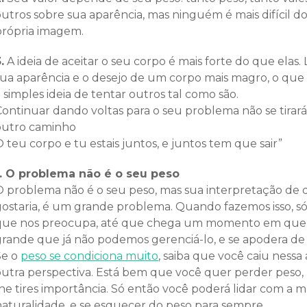
outros sobre sua aparência, mas ninguém é mais difícil 
própria imagem.
.
A ideia de aceitar o seu corpo é mais forte do que ela
sua aparência e o desejo de um corpo mais magro, o que 
 simples ideia de tentar outros tal como são.
Continuar dando voltas para o seu problema não se tirar
outro caminho
 teu corpo e tu estais juntos, e juntos tem que sair”
1. O problema não é o seu peso
O problema não é o seu peso, mas sua interpretação de
gostaria, é um grande problema. Quando fazemos isso, s
que nos preocupa, até que chega um momento em que s
grande que já não podemos gerenciá-lo, e se apodera de 
Se o
peso se condiciona muito
, saiba que você caiu nessa
outra perspectiva. Está bem que você quer perder peso,
lhe tires importância. Só então você poderá lidar com 
naturalidade, e se esquecer do peso para sempre.