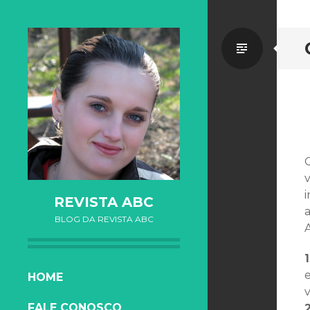
Standa
O
REVISTA ABC
BLOG DA REVISTA ABC
1
SKIP TO CONTENT
HOME
FALE CONOSCO
2