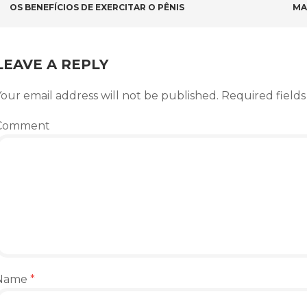
POST NAVIGATION
OS BENEFÍCIOS DE EXERCITAR O PÊNIS
MA
LEAVE A REPLY
our email address will not be published.
Required field
Comment
Name
*