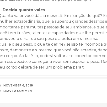
2. Decida quanto vales
Quanto valor você dá a si mesma?; Em função de quê? E
mulher extraordinária, que já superou grandes desafios 
importante para muitas pessoas de seu ambiente, e que 
ocê tem ilusões, talentos e capacidades que lhe permitir
removeu o olhar de seu peso e a pulsa em si mesma.
ual é o seu peso, o que te define? se isso te incomoda q
assim, demonstre a si mesmo que você não acredita, dando
eu corpo. Ao fazê-lo, poderá voltar a se conectar com vo
tem esquecido, e começar a viver sem esperar o peso. Re
seu corpo deixará de ser um problema para ti.
DATE
NOVEMBER 6, 2018
COMMENTS
LEAVE A COMMENT