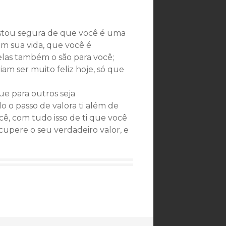
stou segura de que você é uma
em sua vida, que você é
elas também o são para você;
iam ser muito feliz hoje, só que
ue para outros seja
 o passo de valora ti além de
cê, com tudo isso de ti que você
cupere o seu verdadeiro valor, e