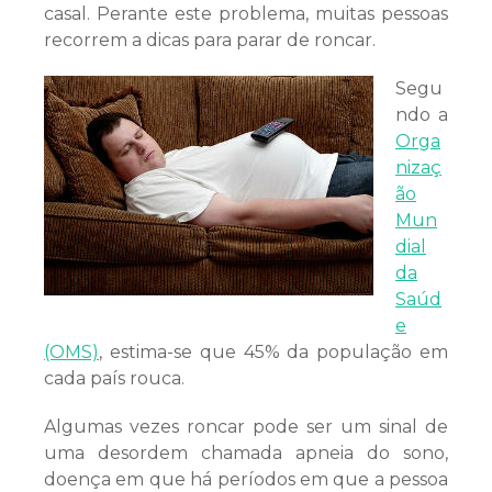
casal. Perante este problema, muitas pessoas
recorrem a dicas para parar de roncar.
Segu
ndo a
Orga
nizaç
ão
Mun
dial
da
Saúd
e
(OMS)
, estima-se que 45% da população em
cada país rouca.
Algumas vezes roncar pode ser um sinal de
uma desordem chamada apneia do sono,
doença em que há períodos em que a pessoa