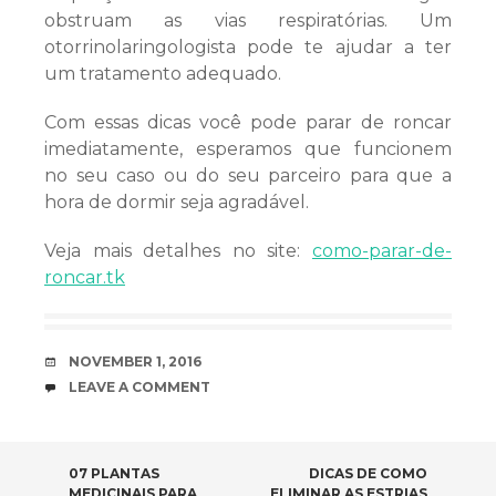
obstruam as vias respiratórias. Um
otorrinolaringologista pode te ajudar a ter
um tratamento adequado.
Com essas dicas você pode parar de roncar
imediatamente, esperamos que funcionem
no seu caso ou do seu parceiro para que a
hora de dormir seja agradável.
Veja mais detalhes no site:
como-parar-de-
roncar.tk
DATE
NOVEMBER 1, 2016
COMMENTS
LEAVE A COMMENT
POST NAVIGATION
07 PLANTAS
DICAS DE COMO
MEDICINAIS PARA
ELIMINAR AS ESTRIAS