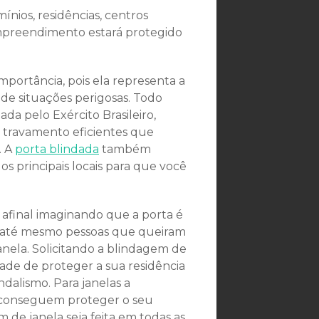
nios, residências, centros
 empreendimento estará protegido
mportância, pois ela representa a
 de situações perigosas. Todo
da pelo Exército Brasileiro,
 travamento eficientes que
. A
porta blindada
também
s principais locais para que você
, afinal imaginando que a porta é
s e até mesmo pessoas que queiram
anela. Solicitando a blindagem de
ade de proteger a sua residência
ndalismo. Para janelas a
 conseguem proteger o seu
 de janela seja feita em todas as