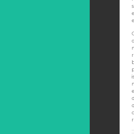
e
d
r