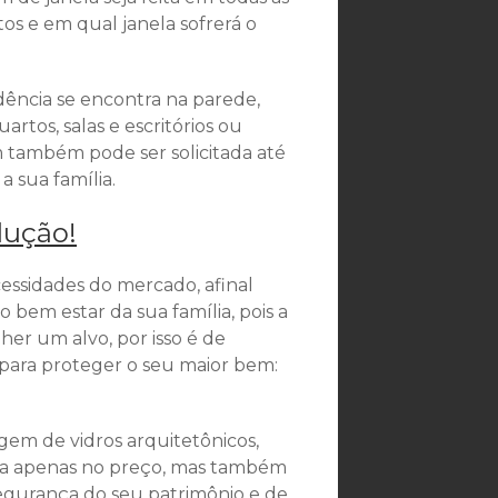
tos e em qual janela sofrerá o
dência se encontra na parede,
tos, salas e escritórios ou
 também pode ser solicitada até
a sua família.
lução!
essidades do mercado, afinal
bem estar da sua família, pois a
her um alvo, por isso é de
para proteger o seu maior bem:
gem de vidros arquitetônicos,
da apenas no preço, mas também
egurança do seu patrimônio e de