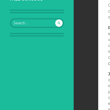
c
d
Search for:
e
v
c
i