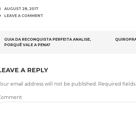
DATE
AUGUST 28, 2017
COMMENTS
LEAVE A COMMENT
POST NAVIGATION
GUIA DA RECONQUISTA PERFEITA ANALISE,
QUIROPRA
PORQUÊ VALE A PENA?
LEAVE A REPLY
our email address will not be published.
Required field
Comment