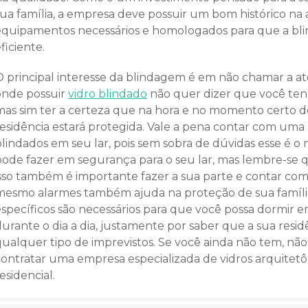
sua família, a empresa deve possuir um bom histórico na 
equipamentos necessários e homologados para que a bli
ficiente.
O principal interesse da blindagem é em não chamar a a
onde possuir
vidro blindado
não quer dizer que você tenh
mas sim ter a certeza que na hora e no momento certo 
residência estará protegida. Vale a pena contar com uma 
blindados em seu lar, pois sem sobra de dúvidas esse é 
pode fazer em segurança para o seu lar, mas lembre-se 
isso também é importante fazer a sua parte e contar co
mesmo alarmes também ajuda na proteção de sua família,
específicos são necessários para que você possa dormir e
urante o dia a dia, justamente por saber que a sua resid
qualquer tipo de imprevistos. Se você ainda não tem, nã
contratar uma empresa especializada de vidros arquitetôn
esidencial.