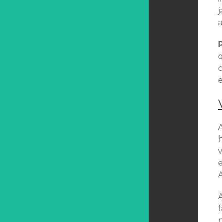
j
e
v
A