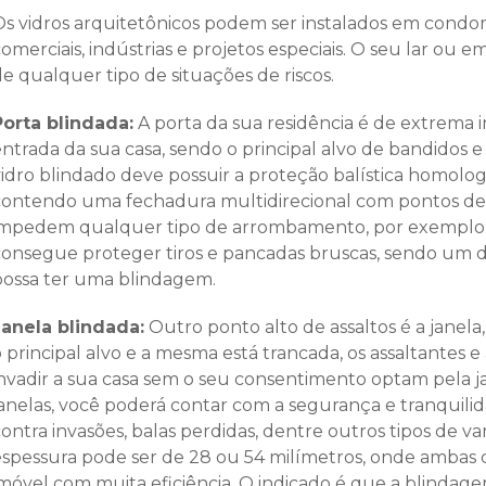
Os vidros arquitetônicos podem ser instalados em condomí
omerciais, indústrias e projetos especiais. O seu lar ou
e qualquer tipo de situações de riscos.
Porta blindada:
A porta da sua residência é de extrema i
ntrada da sua casa, sendo o principal alvo de bandidos e
idro blindado deve possuir a proteção balística homologa
contendo uma fechadura multidirecional com pontos de
impedem qualquer tipo de arrombamento, por exemplo
consegue proteger tiros e pancadas bruscas, sendo um do
possa ter uma blindagem.
Janela blindada:
Outro ponto alto de assaltos é a janela
o principal alvo e a mesma está trancada, os assaltante
invadir a sua casa sem o seu consentimento optam pela j
janelas, você poderá contar com a segurança e tranquilid
ontra invasões, balas perdidas, dentre outros tipos de va
espessura pode ser de 28 ou 54 milímetros, onde ambas
móvel com muita eficiência. O indicado é que a blindagem