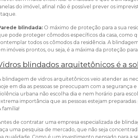
anelas do imóvel, afinal não é possível prever os imprevis
ataque.
Parede blindada:
O máximo de proteção para a sua resi
que pode proteger cômodos específicos da casa, como quar
contemplar todos os cômodos da residência. A blindagem
m imóveis prontos, ou seja, é a máxima da proteção para 
Vidros blindados arquitetônicos é a so
A blindagem de vidros arquitetônicos veio atender as nec
hoje em dia as pessoas se preocupam com a segurança e o 
iolência urbana não escolha dia e nem horário para escol
extrema importância que as pessoas estejam preparadas 
 família!
Antes de contratar uma empresa especializada de blinda
faça uma pesquisa de mercado, que não seja concentra
na qualidade. Como é um investimento pensado para a s