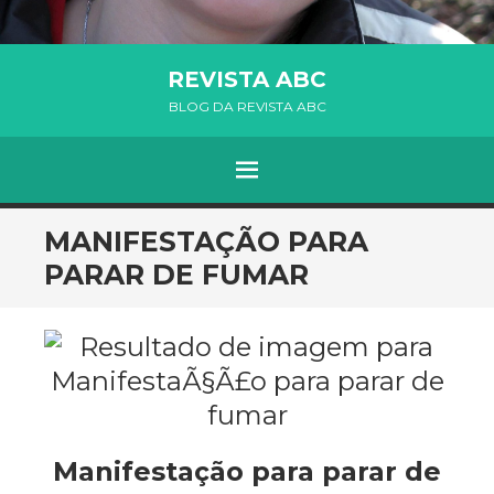
REVISTA ABC
BLOG DA REVISTA ABC
MENU
SKIP TO CONTENT
MANIFESTAÇÃO PARA
PARAR DE FUMAR
Manifestação para parar de