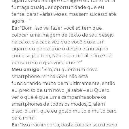
cigarros está Sempre comigo e eu tomo uma
fumaça qualquer oportunidade que eu
tentei parar várias vezes, mas sem sucesso até
agora… ”
Eu:
“Bom, isso vai fazer você só tem que
colocar uma imagem de texto de seu desejo
na caixa, e a cada vez que você puxa um
cigarro eu penso que o desejo e a imagino
como se já o tem, Não é isso. difícil, não é? Já
pensou em o que você quer? ”
Meu amigo:
“Sim, eu quero um novo
smartphone Minha GSM não está
funcionando muito bem ultimamente, então
eu preciso de um novo, já sabe – eu Quero
ver o que é que uma campanha sobre os
smartphones de todos os modos, E, além
disso, o um!.. que eu gosto muito é muito caro
para mim!!!
Eu:
“Isso não importa, basta colocar seu desejo