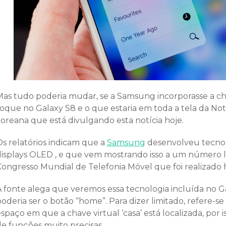
Mas tudo poderia mudar, se a Samsung incorporasse a c
toque no Galaxy S8 e o que estaria em toda a tela da No
coreana que está divulgando esta notícia hoje.
Os relatórios indicam que a
Samsung
desenvolveu tecnolo
displays OLED , e que vem mostrando isso a um número li
Congresso Mundial de Telefonia Móvel que foi realizado
A fonte alega que veremos essa tecnologia incluída no G
oderia ser o botão “home”. Para dizer limitado, refere-se
spaço em que a chave virtual ‘casa’ está localizada, por
de funções muito precisas.