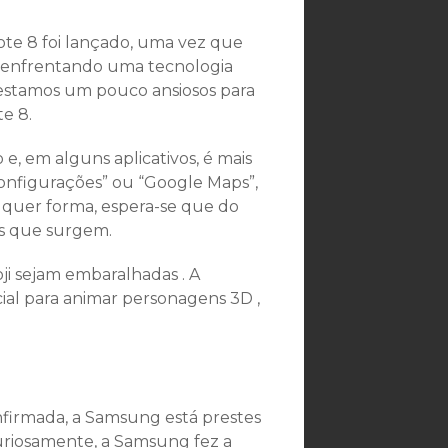
ote 8 foi lançado, uma vez que
os enfrentando uma tecnologia
 estamos um pouco ansiosos para
e 8.
e, em alguns aplicativos, é mais
onfigurações” ou “Google Maps”,
lquer forma, espera-se que do
s que surgem.
i sejam embaralhadas . A
al para animar personagens 3D ,
confirmada, a Samsung está prestes
Curiosamente, a Samsung fez a