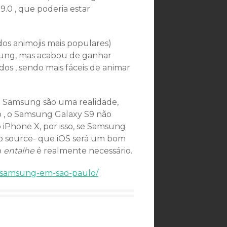
.0 , que poderia estar
os animojis mais populares)
ung, mas acabou de ganhar
s , sendo mais fáceis de animar
da Samsung são uma realidade,
 , o Samsung Galaxy S9 não
iPhone X, por isso, se Samsung
 o source- que iOS será um bom
o
entalhe
é realmente necessário.
ca-samsung-em-sao-paulo/