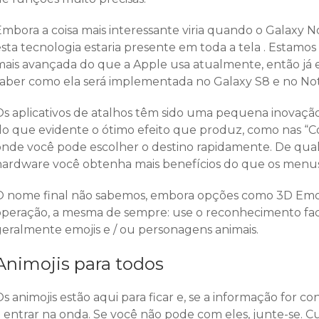
Embora a coisa mais interessante viria quando o Galaxy N
esta tecnologia estaria presente em toda a tela . Estam
mais avançada do que a Apple usa atualmente, então já
saber como ela será implementada no Galaxy S8 e no Not
Os aplicativos de atalhos têm sido uma pequena inovação 
do que evidente o ótimo efeito que produz, como nas “C
onde você pode escolher o destino rapidamente. De qua
hardware você obtenha mais benefícios do que os menu
O nome final não sabemos, embora opções como 3D Emoj
operação, a mesma de sempre: use o reconhecimento faci
geralmente emojis e / ou personagens animais.
Animojis para todos
s animojis estão aqui para ficar e, se a informação for 
a entrar na onda. Se você não pode com eles, junte-se. 