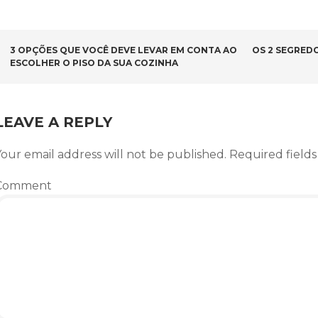
POST NAVIGATION
3 OPÇÕES QUE VOCÊ DEVE LEVAR EM CONTA AO
OS 2 SEGRED
ESCOLHER O PISO DA SUA COZINHA
LEAVE A REPLY
our email address will not be published.
Required field
Comment