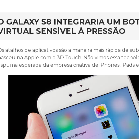
rd
O GALAXY S8 INTEGRARIA UM BO
VIRTUAL SENSÍVEL À PRESSÃO
s atalhos de aplicativos são a maneira mais rápida de sub
nasceu na Apple com o 3D Touch. Não vimos essa tecnol
espuma esperada da empresa criativa de iPhones, iPads e