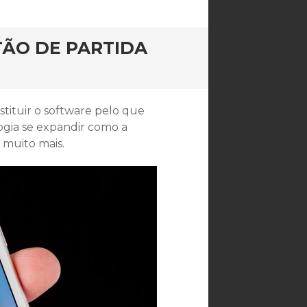
TÃO DE PARTIDA
stituir o software pelo que
ogia se expandir como a
 muito mais.