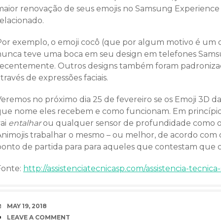
maior renovação de seus emojis no Samsung Experience 9
relacionado.
Por exemplo, o emoji cocô (que por algum motivo é um d
nunca teve uma boca em seu design em telefones Sams
recentemente. Outros designs também foram padronizado
través de expressões faciais.
Veremos no próximo dia 25 de fevereiro se os Emoji 3D 
que nome eles recebem e como funcionam. Em princípio
vai
entalhar
ou qualquer sensor de profundidade como o 
Animojis trabalhar o mesmo – ou melhor, de acordo com
ponto de partida para para aqueles que contestam que 
Fonte:
http://assistenciatecnicasp.com/assistencia-tecni
DATE
MAY 19, 2018
COMMENTS
LEAVE A COMMENT