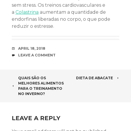
sem stress. Os treinos cardiovasculares e
a
Colastrina
aumentam a quantidade de
endorfinas liberadas no corpo, o que pode
reduzir o estresse.
DATE
APRIL 18, 2018
COMMENTS
LEAVE A COMMENT
POST NAVIGATION
QUAIS SÃO OS
DIETA DE ABACATE
MELHORES ALIMENTOS
PARA O TREINAMENTO
NO INVERNO?
LEAVE A REPLY