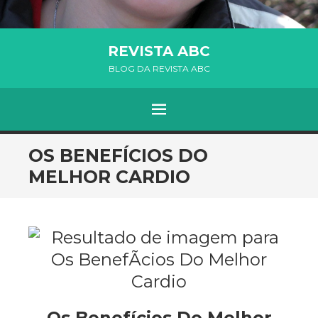
REVISTA ABC
BLOG DA REVISTA ABC
MENU
SKIP TO CONTENT
OS BENEFÍCIOS DO
MELHOR CARDIO
Os Benefícios Do Melhor