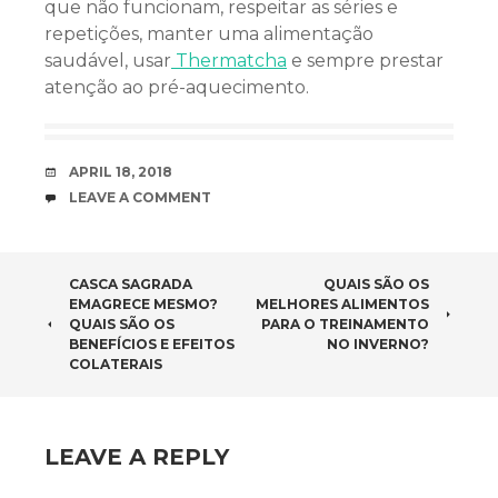
que não funcionam, respeitar as séries e
repetições, manter uma alimentação
saudável, usar
Thermatcha
e sempre prestar
atenção ao pré-aquecimento.
DATE
APRIL 18, 2018
COMMENTS
LEAVE A COMMENT
POST NAVIGATION
CASCA SAGRADA
QUAIS SÃO OS
EMAGRECE MESMO?
MELHORES ALIMENTOS
QUAIS SÃO OS
PARA O TREINAMENTO
BENEFÍCIOS E EFEITOS
NO INVERNO?
COLATERAIS
LEAVE A REPLY