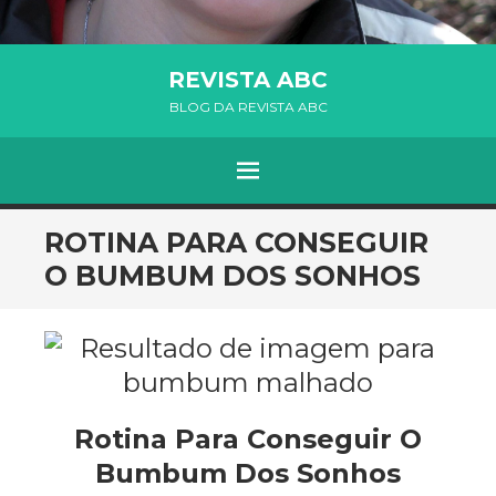
REVISTA ABC
BLOG DA REVISTA ABC
MENU
SKIP TO CONTENT
ROTINA PARA CONSEGUIR
O BUMBUM DOS SONHOS
Rotina Para Conseguir O
Bumbum Dos Sonhos