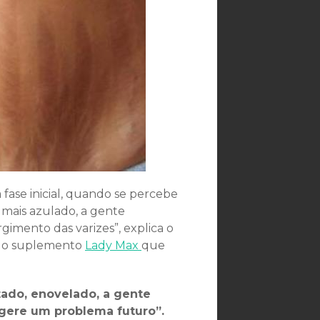
fase inicial, quando se percebe
 mais azulado, a gente
imento das varizes”, explica o
s o suplemento
Lady Max
que
tado, enovelado, a gente
 gere um problema futuro”.