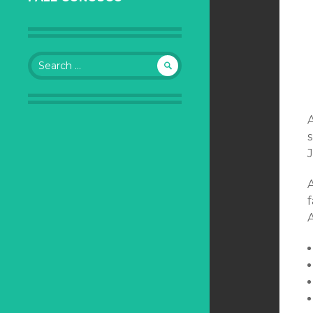
Search for:
s
J
f