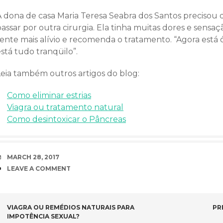
A dona de casa Maria Teresa Seabra dos Santos precisou d
assar por outra cirurgia. Ela tinha muitas dores e sensaç
sente mais alívio e recomenda o tratamento. “Agora está 
stá tudo tranqüilo”.
Leia também outros artigos do blog:
Como eliminar estrias
Viagra ou tratamento natural
Como desintoxicar o Pâncreas
DATE
MARCH 28, 2017
COMMENTS
LEAVE A COMMENT
POST NAVIGATION
VIAGRA OU REMÉDIOS NATURAIS PARA
PR
IMPOTÊNCIA SEXUAL?