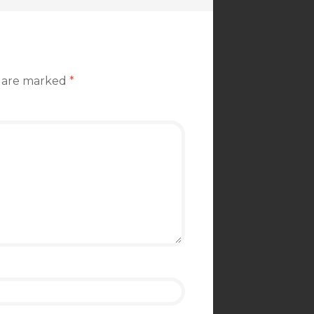
s are marked
*