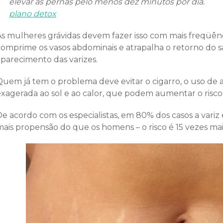
elevar as pernas pelo menos dez minutos por dia.
plano detox
As mulheres grávidas devem fazer isso com mais freqüê
comprime os vasos abdominais e atrapalha o retorno do s
aparecimento das varizes.
Quem já tem o problema deve evitar o cigarro, o uso de 
exagerada ao sol e ao calor, que podem aumentar o risc
De acordo com os especialistas, em 80% dos casos a variz
mais propensão do que os homens – o risco é 15 vezes mai