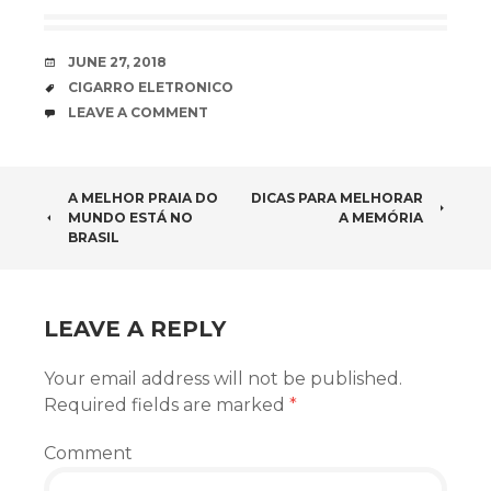
DATE
JUNE 27, 2018
TAGS
CIGARRO ELETRONICO
COMMENTS
LEAVE A COMMENT
POST NAVIGATION
A MELHOR PRAIA DO
DICAS PARA MELHORAR
MUNDO ESTÁ NO
A MEMÓRIA
BRASIL
LEAVE A REPLY
Your email address will not be published.
Required fields are marked
*
Comment