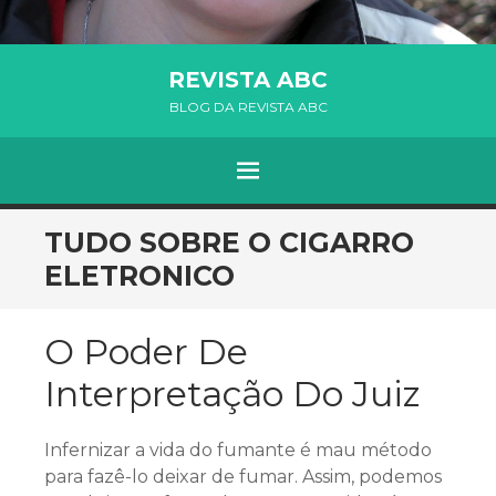
REVISTA ABC
BLOG DA REVISTA ABC
MENU
SKIP TO CONTENT
TUDO SOBRE O CIGARRO
ELETRONICO
O Poder De
Interpretação Do Juiz
Infernizar a vida do fumante é mau método
para fazê-lo deixar de fumar. Assim, podemos