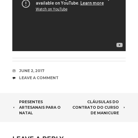
DATE
JUNE 2, 2017
COMMENTS
LEAVE A COMMENT
POST NAVIGATION
PRESENTES
CLÁUSULAS DO
ARTESANAIS PARA O
CONTRATO DO CURSO
NATAL
DE MANICURE