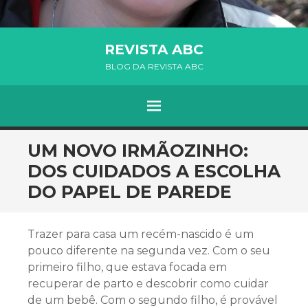
REVISTA ABC
BLOG DA REVISTA ABC
MENU
SKIP TO CONTENT
UM NOVO IRMÃOZINHO:
DOS CUIDADOS A ESCOLHA
DO PAPEL DE PAREDE
Trazer para casa um recém-nascido é um
pouco diferente na segunda vez. Com o seu
primeiro filho, que estava focada em
recuperar de parto e descobrir como cuidar
de um bebê. Com o segundo filho, é provável